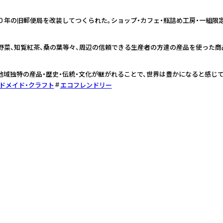
０年の旧郵便局を改装してつくられた。ショップ・カフェ・瓶詰め工房・一組限
野菜、知覧紅茶、桑の葉等々、周辺の信頼できる生産者の方達の産品を使った商
地域独特の産品・歴史・伝統・文化が継がれることで、世界は豊かになると感じて
ドメイド・クラフト
エコフレンドリー