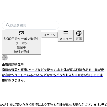
ログイン
5,000円分クーポン進呈中
メニュー
言語
クーポン
進呈中
無料で登録
山猫瓶詰研究所
南薩の野菜や鰹節、ハーブなどを使って、心と体が喜ぶ瓶詰食品を山猫が夜
な夜な作り出しているという。どなたもどうかお入りください決してご遠
慮はありません。
かが？ ※ご覧いただく環境により実物と色味が異なる場合がございます。予め