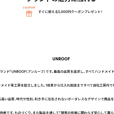
すぐに使える5,000円クーポンプレゼント！
UNROOF
ンド「UNROOF（アンルーフ）です。最高の品質を追求し、すべてハンドメイ
ドメイド革工房を設立しました。1枚革から仕入れ配送まですべて自社工房内で
る高い品質、時代や性別、利き手に左右されないボーダレスなデザインで商品を
持者です。ものづくり、また製品を通して「障害の有無に関わらず安心して暮ら