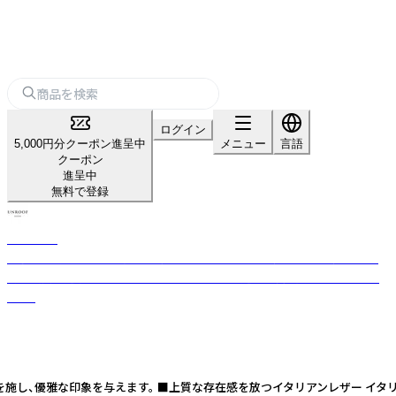
ログイン
5,000円分クーポン進呈中
メニュー
言語
クーポン
進呈中
無料で登録
UNROOF
東京都東村山市にある自社の革ブランド「UNROOF（アンルーフ）です。最
高の品質を追求し、すべてハンドメイドで心を込めて商品をお作りしてい
ます。
デザインを施し、優雅な印象を与えます。 ■上質な存在感を放つイタリアンレザー