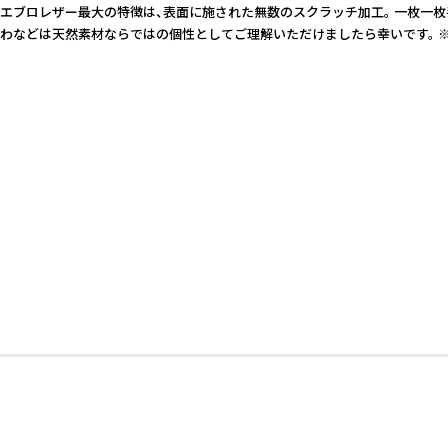
プエブロレザー最大の特徴は、表面に施された無数のスクラッチ加工。 一枚一
・しわなどは天然素材ならではの個性としてご理解いただけましたら幸いです。