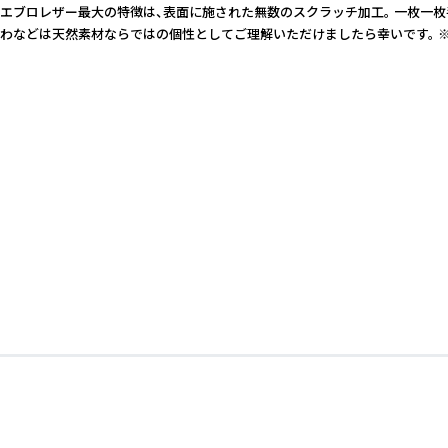
プエブロレザー最大の特徴は、表面に施された無数のスクラッチ加工。 一枚一
・しわなどは天然素材ならではの個性としてご理解いただけましたら幸いです。