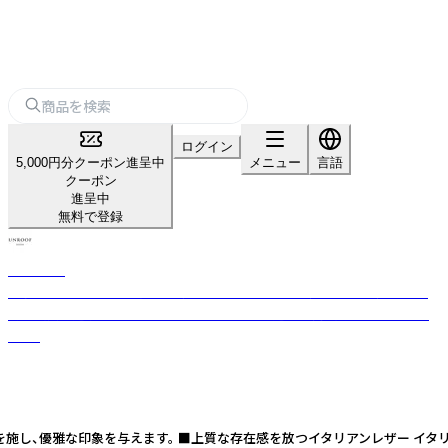
ログイン
5,000円分クーポン進呈中
メニュー
言語
クーポン
進呈中
無料で登録
UNROOF
東京都東村山市にある自社の革ブランド「UNROOF（アンルーフ）です。最
高の品質を追求し、すべてハンドメイドで心を込めて商品をお作りしてい
ます。
デザインを施し、優雅な印象を与えます。 ■上質な存在感を放つイタリアンレザー