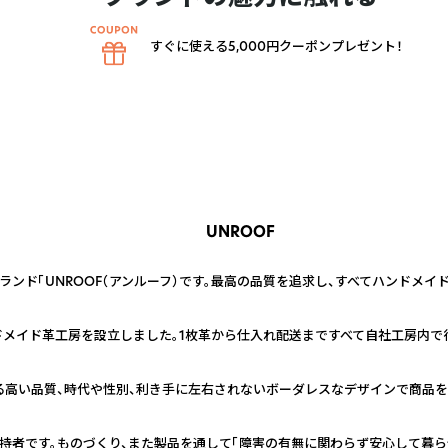
すぐに使える5,000円クーポンプレゼント！
UNROOF
ンド「UNROOF（アンルーフ）です。最高の品質を追求し、すべてハンドメイ
ドメイド革工房を設立しました。1枚革から仕入れ配送まですべて自社工房内で
る高い品質、時代や性別、利き手に左右されないボーダレスなデザインで商品を
持者です。ものづくり、また製品を通して「障害の有無に関わらず安心して暮ら