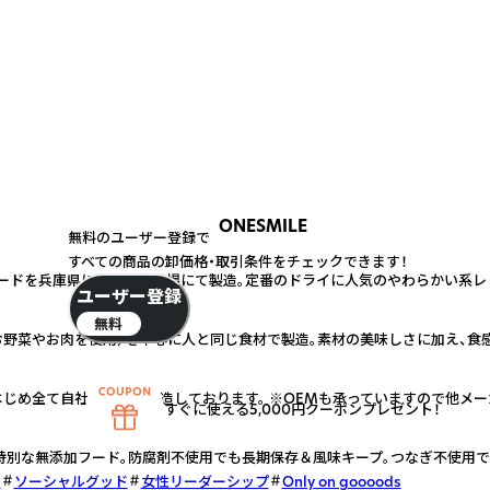
ONESMILE
無料のユーザー登録で
すべての商品の卸価格・取引条件をチェックできます！
ードを兵庫県にある自社工場にて製造。定番のドライに人気のやわらかい系レ
ユーザー登録
無料
野菜やお肉を使用）を中心に人と同じ食材で製造。素材の美味しさに加え、食
じめ全て自社工場にて製造しております。 ※OEMも承っていますので他メー
すぐに使える5,000円クーポンプレゼント！
特別な無添加フード。防腐剤不使用でも長期保存＆風味キープ。つなぎ不使用
ド
ソーシャルグッド
女性リーダーシップ
Only on goooods