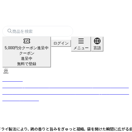
ログイン
5,000円分クーポン進呈中
メニュー
言語
クーポン
進呈中
無料で登録
ONESMILE
犬の管理栄養士が無添加で多彩なペットフードを兵庫県にある自社工場に
て製造。定番のドライに人気のやわらかい系レトルト、栄養も美味しさも欲
張り派に冷凍フード。
ライ製法により、 鶏の香りと旨みをぎゅっと凝縮。 袋を開けた瞬間に広がる自