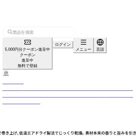
ログイン
5,000円分クーポン進呈中
メニュー
言語
クーポン
進呈中
無料で登録
ONESMILE
犬の管理栄養士が無添加で多彩なペットフードを兵庫県にある自社工場に
て製造。定番のドライに人気のやわらかい系レトルト、栄養も美味しさも欲
張り派に冷凍フード。
みで巻き上げ、低温エアドライ製法でじっくり乾燥。 素材本来の香りと旨みを引