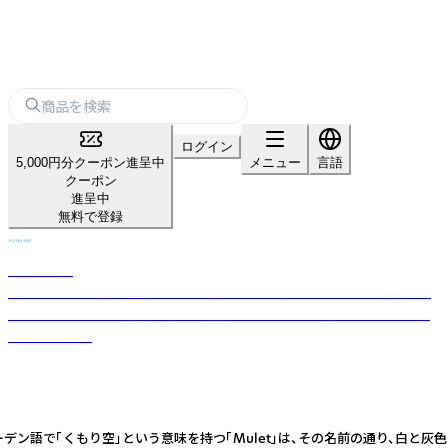
ログイン
5,000円分クーポン進呈中
メニュー
言語
クーポン
進呈中
無料で登録
POTPURRI
POTPURRIは東京と岐阜県に窯を持ち、北欧を連想させる温かでモダンな
デザインと、日本の伝統的な陶芸技術を混ぜ合わせて食器やオブジェを制
作しています。
デン語で「くもり空」という意味を持つ「Mulet」は、その名前の通り、白と灰