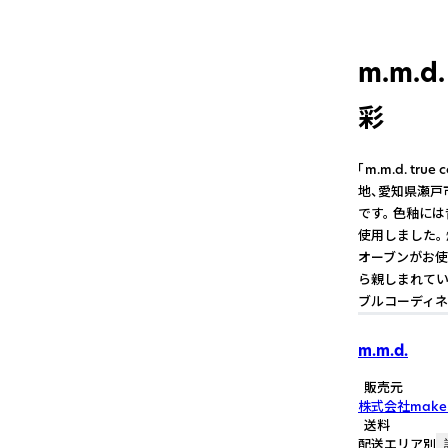
m.m.d.
彩
「m.m.d. t
地、愛知県瀬戸
です。 色釉には
使用しました。
オーブンがお使
ら親しまれてい
ブルコーディネ
m.m.d.
販売元
株式会社make 
送料
配送エリア別