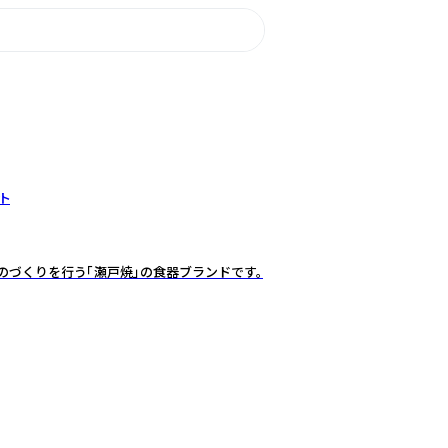
ト
のづくりを行う「瀬戸焼」の食器ブランドです。