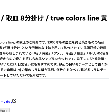
 / 取皿 8分掛け / true colors line 黄
rue colors line」の取皿のご紹介です。 1300年もの歴史を誇る焼きものの名産
市で「掛け分け」という伝統的な技法を用いて製作されている瀬戸焼の取皿
昔から親しまれている「朱」、「黄彩」、「アメ」、「青磁」、「織部」、「ルリ」の6色を
 焼きものの良さを感じられるシンプルなうつわです。 電子レンジ・食洗機・
いいただけ、日常使いにもおすすめです。 縁起の良いモチーフとして古くか
る六角形は、蜂の巣のように繋がる形。 何枚かを並べて、繋げるようにテー
ートしていただいても素敵です。
my day
詳細