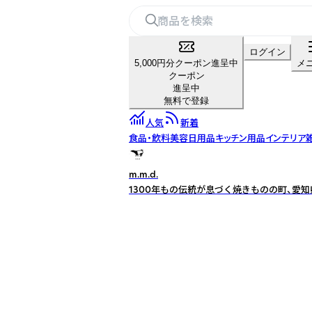
ログイン
5,000円分クーポン進呈中
メ
クーポン
進呈中
無料で登録
人気
新着
食品・飲料
美容
日用品
キッチン用品
インテリア
m.m.d.
1300年もの伝統が息づく焼きものの町、愛