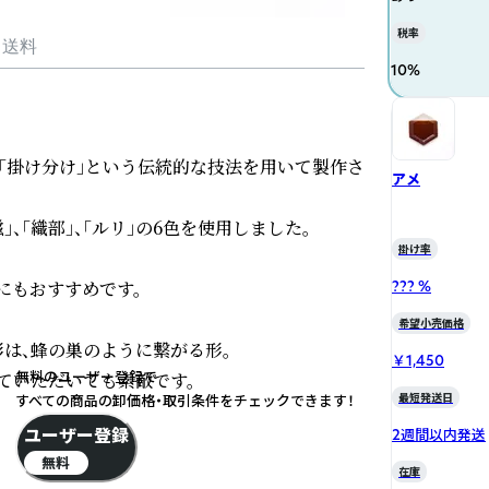
税率
・送料
10
%
で「掛け分け」という伝統的な技法を用いて製作さ
アメ
」、「織部」、「ルリ」の6色を使用しました。

掛け率
もおすすめです。

??? %
希望小売価格
、蜂の巣のように繋がる形。

￥1,450
無料のユーザー登録で
ていただいても素敵です。
最短発送日
すべての商品の卸価格・取引条件をチェックできます！
ユーザー登録
2週間以内発送
無料
在庫