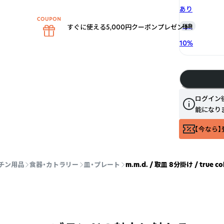
あり
すぐに使える5,000円クーポンプレゼント！
税率
10
%
ログイン
能になり
【今なら】
チン用品
食器・カトラリー
皿・プレート
m.m.d. / 取皿 8分掛け / true col