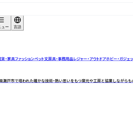
ニュー
言語
雑貨・家具
ファッション
ペット
文房具・事務用品
レジャー・アウトドア
ホビー・ガジェッ
知県瀬戸市で培われた確かな技術・熱い思いをもつ窯元や工房と協業しながらも