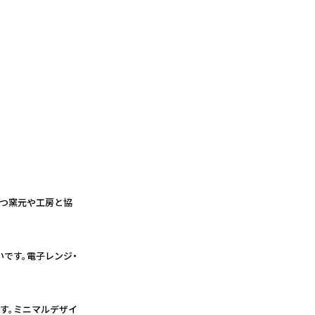
もつ窯元や工房と協
です。電子レンジ・
す。ミニマルデザイ