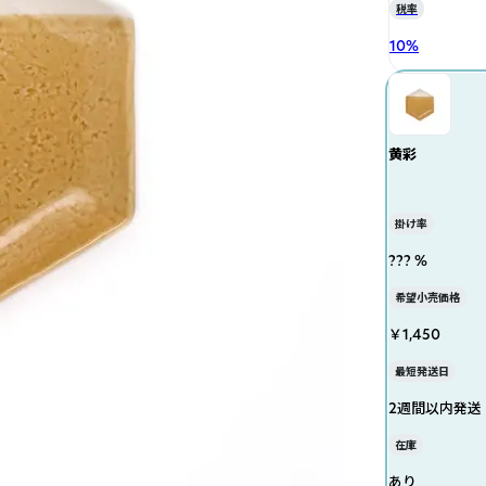
税率
10
%
黄彩
掛け率
??? %
希望小売価格
￥1,450
最短発送日
2週間以内発送
在庫
あり