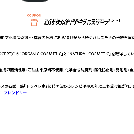
すぐに使える5,000円クーポンプレゼント！
NABLUS SOAP / ナーブルスソープ
無形文化遺産登録 ～ 存続の危機にある10世紀から続くパレスチナの伝統石鹸
T)” の「ORGANIC COSMETIC」と「NATURAL COSMETIC」を取得して
合成界面活性剤・石油由来原料不使用、化学合成防腐剤・酸化防止剤・発泡剤・金
ブルスの石鹸一族「トゥベレ家」に代々伝わるレシピは400年以上も受け継がれ
コフレンドリー