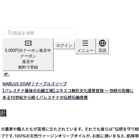
ログイン
5,000円分クーポン進呈中
メニュー
言語
クーポン
進呈中
無料で登録
NABLUS SOAP / ナーブルスソープ
【パレスチナ最後の石鹸工場】ユネスコ無形文化遺産登録 ～ 存続の危機に
ある10世紀から続くパレスチナの伝統石鹸産業
4個
くの農家や職人たちが苦境に立たされています。 それでも彼らは「伝統を守り
ルスソープです。100%の天然ヴァージンオリーブオイルが、お肌に潤いを与え