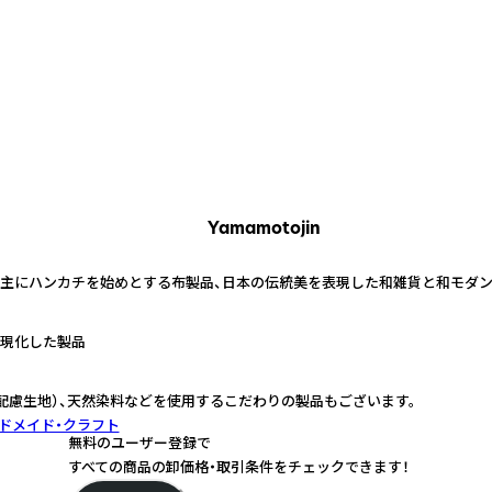
Yamamotojin
創業。主にハンカチを始めとする布製品、日本の伝統美を表現した和雑貨と和モダ
現化した製品
境配慮生地）、天然染料などを使用するこだわりの製品もございます。
ドメイド・クラフト
無料のユーザー登録で
すべての商品の卸価格・取引条件をチェックできます！