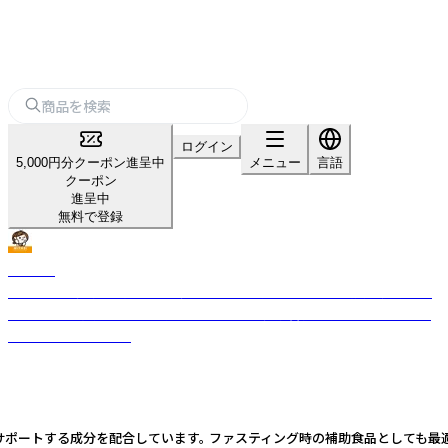
ログイン
5,000円分クーポン進呈中
メニュー
言語
クーポン
進呈中
無料で登録
MIYABI
MIYABIは、健康食品で日々の健やかさをサポートします。品質と続けやす
さを両立し、自分らしく年齢を重ねるための健康習慣を提案するライフス
タイルブランドです。
サポートする成分を配合しています。 ファスティング時の補助食品としても最適