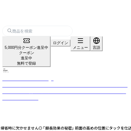
ログイン
5,000円分クーポン進呈中
メニュー
言語
クーポン
進呈中
無料で登録
sisam FAIR TRADE + design
1999年に京都で生まれたフェアトレードブランド「シサム工房」。お買いも
のとはどんな社会に一票を投じるかということ。フェアトレードのある暮
らしをご提案します。
帰省時に欠かせません◎ 「脚長効果の秘密」 前面の高めの位置にタックを仕込