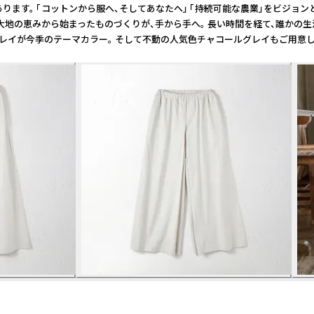
す。 「コットンから服へ、そしてあなたへ」 「持続可能な農業」をビジョンと
 大地の恵みから始まったものづくりが、手から手へ。 長い時間を経て、誰かの
淡いグレイが今季のテーマカラー。 そして不動の人気色チャコールグレイもご用意