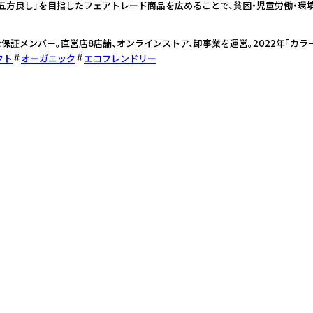
「五方良し」を目指したフェアトレード商品を広めることで、貧困・児童労働・
保証メンバー。直営店8店舗、オンラインストア、卸事業を運営。2022年「カラ
フト
オーガニック
エコフレンドリー