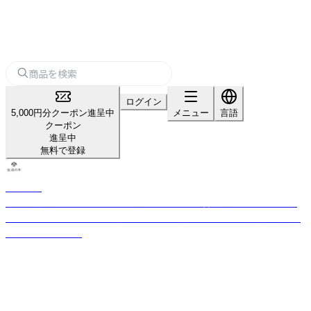
ログイン
5,000円分クーポン進呈中
メニュー
言語
クーポン
進呈中
無料で登録
生活の木
「自然」「健康」「楽しさ」のある生活を日本に提案・普及し続けてきた、ライ
フスタイルカンパニー。 厳選したハーブや精油などをもとに品質の高い商
品をお届けします。