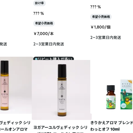
掛け率
??? %
??? %
希望小売価格
希望小売価格
￥1,800/個
￥7,000/本
2~3営業日内発送
内発送
2~3営業日内発送
リピート購入が多い
ヴェディック シリ
きりかえアロマ ブレンド
ヨガアーユルヴェディック シリ
A ロールオンアロマ
わっとオフ 10ml