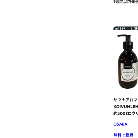
1週間以内発
リピート購
サウナアロマ 
KOIVUNLE
約500ℓロウ
OSMIA
無料で登録