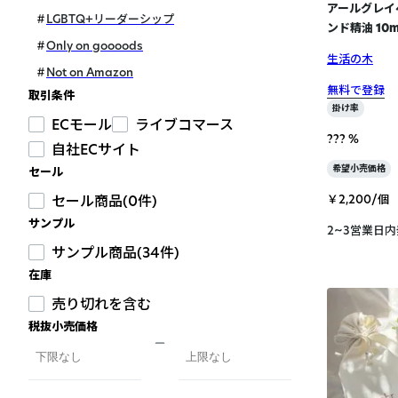
アールグレイ
LGBTQ+リーダーシップ
ンド精油 10m
Only on goooods
生活の木
Not on Amazon
無料で登録
取引条件
掛け率
ECモール
ライブコマース
??? %
自社ECサイト
希望小売価格
セール
￥2,200/個
セール商品(0件)
サンプル
2~3営業日
サンプル商品(34件)
在庫
売り切れを含む
税抜小売価格