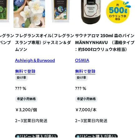
レグラン
フレグランスオイル（フレグラン
サウナアロマ 250ml 森のパイン
バンブ
スランプ専用） ジャスミン＆ダ
MÄNNYNHAVU （濃縮タイプ
ムソン
： 約500ℓロウリュウ水相当）
Ashleigh＆Burwood
OSMIA
無料で登録
無料で登録
掛け率
掛け率
??? %
??? %
希望小売価格
希望小売価格
￥3,200/個
￥7,000/本
2~3営業日内発送
2~3営業日内発送
リピート購入が多い
リピート購入が多い