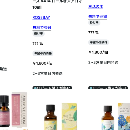
ーズ VATA ロールオンアロマ
生活の木
10ml
無料で登録
ROSEBAY
掛け率
無料で登録
??? %
掛け率
希望小売価格
??? %
￥1,800/個
希望小売価格
2~3営業日内発送
￥1,800/個
内発送
2~3営業日内発送
リピート購入が多い
リピート購入が多い