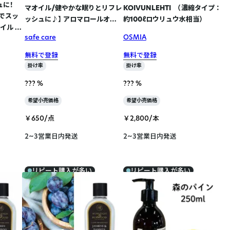
ュに！
マオイル/健やかな眠りとリフレ
KOIVUNLEHTI （濃縮タイプ ：
でスッ
ッシュに♪】 アロマロールオン
約100ℓロウリュウ水相当）
イル ロ
10mL ブリージーオイル
safe care
OSMIA
無料で登録
無料で登録
掛け率
掛け率
??? %
??? %
希望小売価格
希望小売価格
￥650/点
￥2,800/本
2~3営業日内発送
2~3営業日内発送
リピート購入が多い
リピート購入が多い