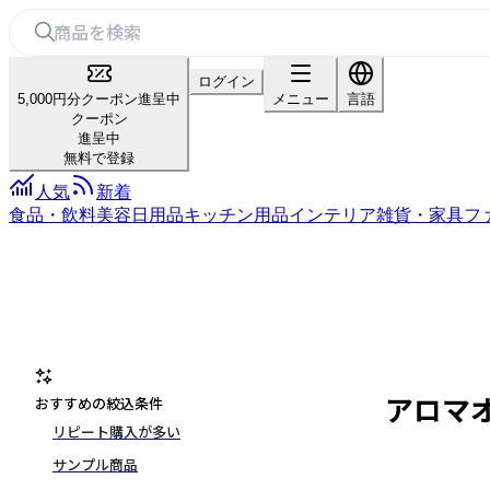
ログイン
5,000円分クーポン進呈中
メニュー
言語
クーポン
進呈中
無料で登録
人気
新着
食品・飲料
美容
日用品
キッチン用品
インテリア雑貨・家具
フ
アロマ
おすすめの絞込条件
リピート購入が多い
サンプル商品