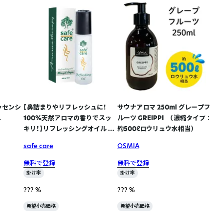
エッセンシ
【鼻詰まりやリフレッシュに！
サウナアロマ 250ml グレープフ
L
100%天然アロマの香りでスッ
ルーツ GREIPPI （濃縮タイプ ：
キリ！】リフレッシングオイル ロ
約500ℓロウリュウ水相当）
ールオン 10mL x11点(+現品テ
safe care
OSMIA
スター付き)
無料で登録
無料で登録
掛け率
掛け率
??? %
??? %
希望小売価格
希望小売価格