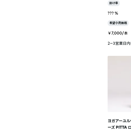
掛け率
??? %
希望小売価格
￥7,000/本
2~3営業日
ヨガアーユル
ーズ PITT