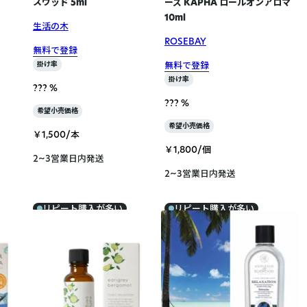
スウッド 5ml
ーズ KAPHA ロールオンアロマ
10ml
生活の木
ROSEBAY
無料で登録
無料で登録
掛け率
掛け率
??? %
??? %
希望小売価格
希望小売価格
￥1,500/本
￥1,800/個
2~3営業日内発送
2~3営業日内発送
リピート購入が多い
リピート購入が多い