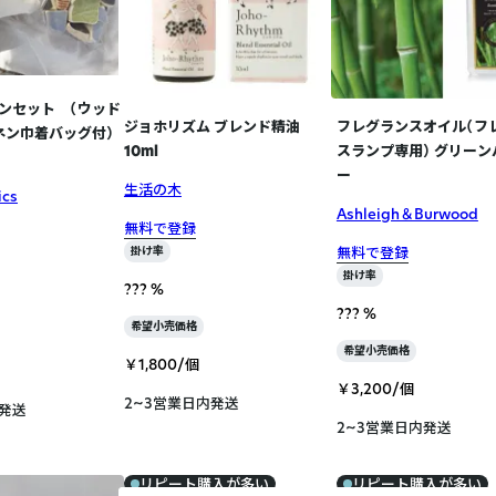
ンセット （ウッド
ジョホリズム ブレンド精油
フレグランスオイル（フ
ネン巾着バッグ付）
10ml
スランプ専用） グリーン
ー
生活の木
ics
Ashleigh＆Burwood
無料で登録
無料で登録
掛け率
掛け率
??? %
??? %
希望小売価格
希望小売価格
￥1,800/個
￥3,200/個
2~3営業日内発送
内発送
2~3営業日内発送
リピート購入が多い
リピート購入が多い