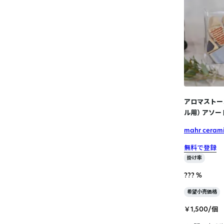
アロマストー
ル用） アソー
mahr ceram
無料で登録
掛け率
??? %
希望小売価格
￥1,500/個