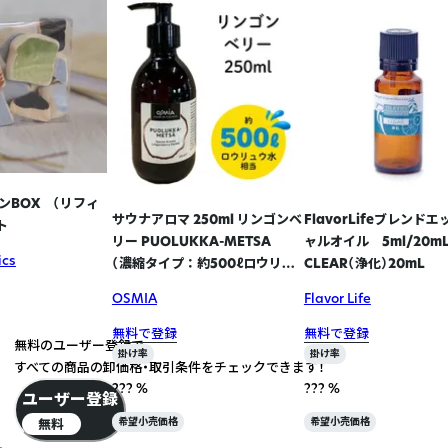
ンBOX （リフィ
サウナアロマ 250ml リンゴンベ
FlavorLifeブレンド
ト
リー PUOLUKKA-METSA
ャルオイル 5ml/20m
ics
（濃縮タイプ ： 約500ℓロウリュ
CLEAR（浄化）20mL
ウ水相当）
OSMIA
Flavor Life
無料で登録
無料で登録
無料のユーザー登録で
掛け率
掛け率
すべての商品の卸価格・取引条件をチェックできます！
??? %
??? %
ユーザー登録
無料
希望小売価格
希望小売価格