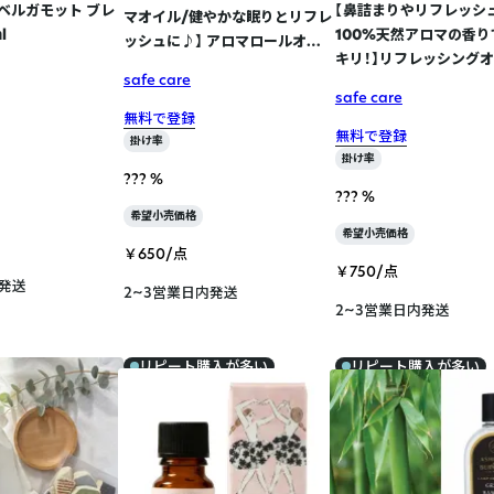
ベルガモット ブレ
【鼻詰まりやリフレッシ
マオイル/健やかな眠りとリフレ
l
100%天然アロマの香り
ッシュに♪】 アロマロールオン
キリ！】リフレッシングオ
10mL カーミーオイル
safe care
ールオン 10mL 1点
safe care
無料で登録
無料で登録
掛け率
掛け率
??? %
??? %
希望小売価格
希望小売価格
￥650/点
￥750/点
内発送
2~3営業日内発送
2~3営業日内発送
リピート購入が多い
リピート購入が多い