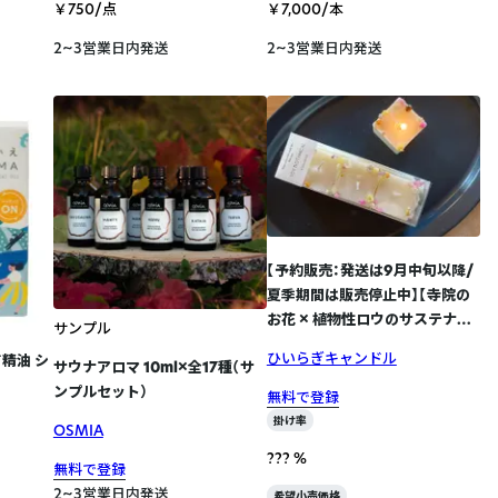
￥750/点
￥7,000/本
2~3営業日内発送
2~3営業日内発送
【予約販売：発送は9月中旬以降/
夏季期間は販売停止中】【寺院の
お花 × 植物性ロウのサステナブ
サンプル
ルキャンドル】ソイの小さなボタ
ひいらぎキャンドル
精油 シ
サウナアロマ 10ml×全17種（サ
ニカルキャンドル 〈ピンク&イエ
ンプルセット）
ローと無香料〉
無料で登録
掛け率
OSMIA
??? %
無料で登録
2~3営業日内発送
希望小売価格