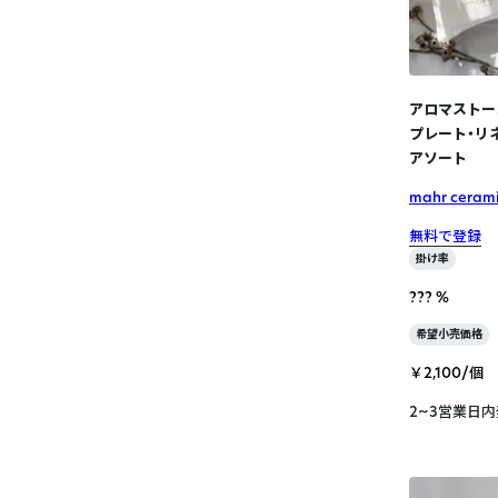
アロマストー
プレート・リ
アソート
mahr ceram
無料で登録
掛け率
??? %
希望小売価格
￥2,100/個
2~3営業日