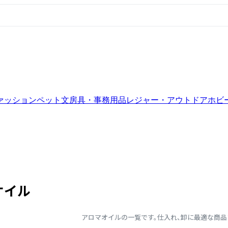
ァッション
ペット
文房具・事務用品
レジャー・アウトドア
ホビ
オイル
アロマオイルの一覧です。仕入れ、卸に最適な商品