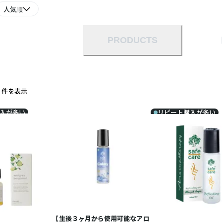
人気順
PRODUCTS
00 件を表示
入が多い
リピート購入が多い
【生後３ヶ月から使用可能なアロ