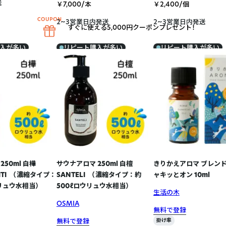
送
￥7,000/本
￥2,400/個
2~3営業日内発送
2~3営業日内発送
すぐに使える5,000円クーポンプレゼント！
入が多い
リピート購入が多い
リピート購入が多い
250ml 白樺
サウナアロマ 250ml 白檀
きりかえアロマ ブレンド
HTI （濃縮タイプ ：
SANTELI （濃縮タイプ ： 約
ャキッとオン 10ml
リュウ水相当）
500ℓロウリュウ水相当）
生活の木
OSMIA
無料で登録
無料で登録
掛け率