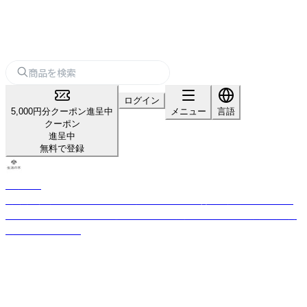
ログイン
5,000円分クーポン進呈中
メニュー
言語
クーポン
進呈中
無料で登録
生活の木
「自然」「健康」「楽しさ」のある生活を日本に提案・普及し続けてきた、ライ
フスタイルカンパニー。 厳選したハーブや精油などをもとに品質の高い商
品をお届けします。