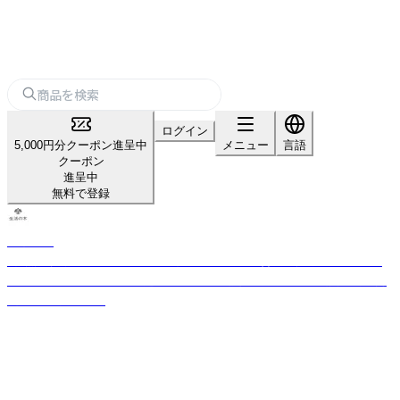
ログイン
5,000円分クーポン進呈中
メニュー
言語
クーポン
進呈中
無料で登録
生活の木
「自然」「健康」「楽しさ」のある生活を日本に提案・普及し続けてきた、ライ
フスタイルカンパニー。 厳選したハーブや精油などをもとに品質の高い商
品をお届けします。