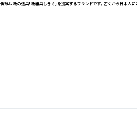
は、紙の道具「紙器具しきぐ」を提案するブランドです。 古くから日本人にとっ