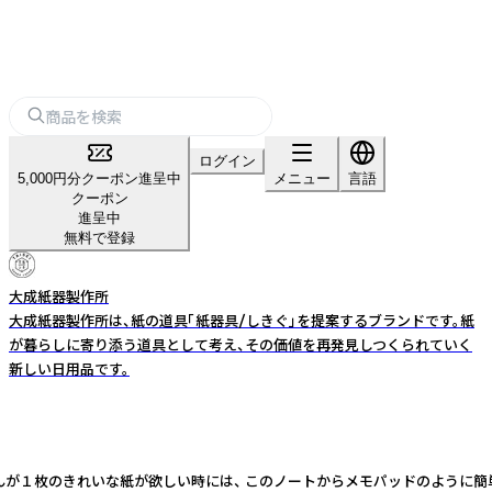
ログイン
5,000円分クーポン進呈中
メニュー
言語
クーポン
進呈中
無料で登録
大成紙器製作所
大成紙器製作所は、紙の道具「紙器具/しきぐ」を提案するブランドです。紙
が暮らしに寄り添う道具として考え、その価値を再発見しつくられていく
新しい日用品です。
んが１枚のきれいな紙が欲しい時には、 このノートからメモパッドのように簡単