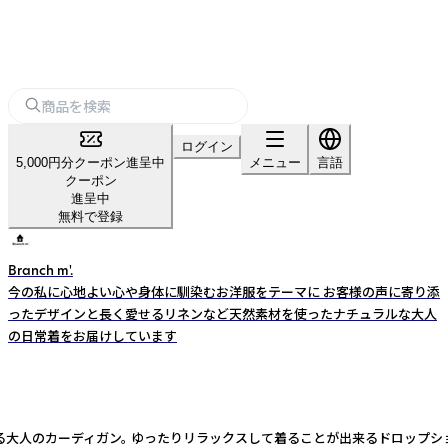
ログイン
5,000円分クーポン進呈中
メニュー
言語
クーポン
進呈中
無料で登録
Branch m'.
今の私に心地よい心や身体に馴染むお洋服をテーマに お客様の声に寄り添
ったデザインと長く愛せるリネンなど天然素材を使ったナチュラルな大人
の日常着をお届けしています
まる大人のカーディガン。 ゆったりリラックスして着ることが出来るドロップ