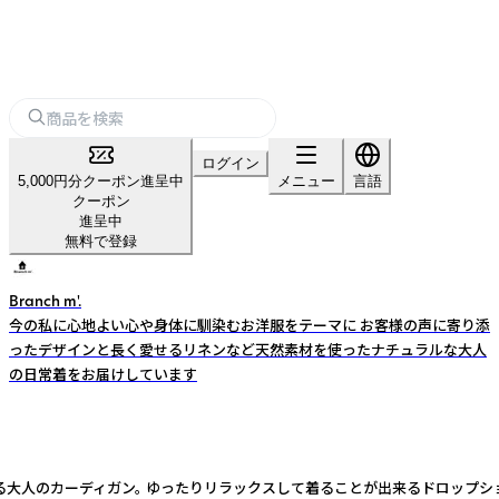
ログイン
5,000円分クーポン進呈中
メニュー
言語
クーポン
進呈中
無料で登録
Branch m'.
今の私に心地よい心や身体に馴染むお洋服をテーマに お客様の声に寄り添
ったデザインと長く愛せるリネンなど天然素材を使ったナチュラルな大人
の日常着をお届けしています
まる大人のカーディガン。 ゆったりリラックスして着ることが出来るドロップ