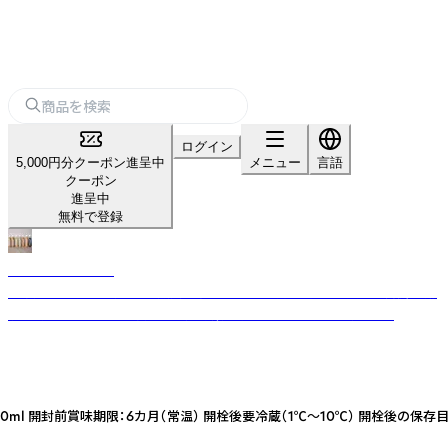
ログイン
5,000円分クーポン進呈中
メニュー
言語
クーポン
進呈中
無料で登録
1 FOODS TOKYO
無添加ドレッシングです。黒川温泉で有名な、清流が流れる熊本県阿蘇郡南
小国町で作られた「無添加」「国産野菜」「手作り」ドレッシングです。
味期限：6カ月（常温） 開栓後要冷蔵（1℃～10℃） 開栓後の保存目安は1カ月です