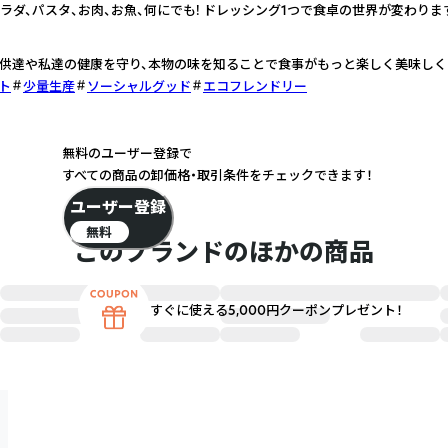
゙、パスタ、お肉、お魚、何にでも! ドレッシング1つで食卓の世界が変わりま
供達や私達の健康を守り、本物の味を知ることで食事がもっと楽しく美味しくな
ト
少量生産
ソーシャルグッド
エコフレンドリー
無料のユーザー登録で
すべての商品の卸価格・取引条件をチェックできます！
ユーザー登録
無料
このブランドのほかの商品
すぐに使える5,000円クーポンプレゼント！