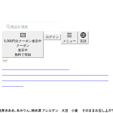
ログイン
5,000円分クーポン進呈中
メニュー
言語
クーポン
進呈中
無料で登録
KANAZAWANISHIKI CRAFT DELICATESSEN
金沢の伝統的な食文化を受け継ぎ、素材本来の味わいを大切にしたこだわ
りのクラフトそうざいやトラディショナルな佃煮を製造・販売するフード
ブランドです。
、麦芽水あめ、本みりん、純米酒 アレルゲン 大豆 小麦 そのままお召し上が