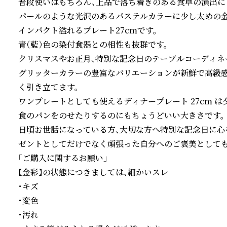
普段使いはもちろん、上品で落ち着きのある食卓の演出にも
パールのような光沢のあるパステルカラーに少し太めの金
インパクト溢れるプレート27cmです。

青（藍）色の染付食器との相性も抜群です。

クリスマスやお正月、特別な記念日のテーブルコーディネ
グリッターカラーの豊富なバリエーションが新鮮で高級
く引き立てます。

ワンプレートとしても使えるディナープレート 27cm 
食のパンをのせたりするのにもちょうどいい大きさです。

日頃お世話になっている方、大切な方へ特別な記念日に心
ゼントとしてだけでなく頑張った自分へのご褒美としても最
「ご購入に関するお願い」

【金彩】の状態につきましては、細かいスレ

・キズ

・変色

・汚れ
