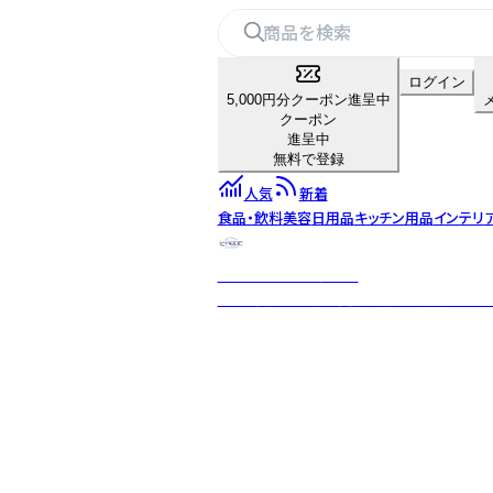
ログイン
5,000円分クーポン進呈中
クーポン
進呈中
無料で登録
人気
新着
食品・飲料
美容
日用品
キッチン用品
インテリ
ノーブルトレーダース
40年以上の直輸入実績を持つ専門店。WE