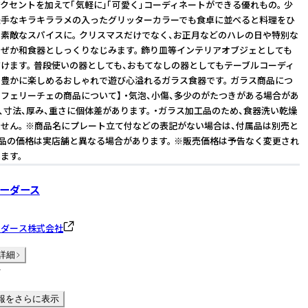
クセントを加えて「気軽に」「可愛く」コーディネートができる優れもの。 少
派手なキラキララメの入ったグリッターカラーでも食卓に並べると料理をひ
素敵なスパイスに。 クリスマスだけでなく、お正月などのハレの日や特別な
ぜか和食器としっくりなじみます。 飾り皿等インテリアオブジェとしても
けます。 普段使いの器としても、おもてなしの器としてもテーブルコーディ
豊かに楽しめるおしゃれで遊び心溢れるガラス食器です。 ガラス商品につ
ロ フェリーチェの商品について】 ・気泡、小傷、多少のがたつきがある場合があ
、色、寸法、厚み、重さに個体差があります。 ・ガラス加工品のため、食器洗い乾燥
せん。 ※商品名にプレート立て付などの表記がない場合は、付属品は別売と
商品の価格は実店舗と異なる場合があります。 ※販売価格は予告なく変更され
ます。
ーダース
ーダース株式会社
詳細
件
報をさらに表示