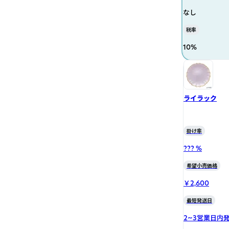
なし
税率
10
%
ライラック
掛け率
??? %
希望小売価格
￥2,600
最短発送日
2~3営業日内