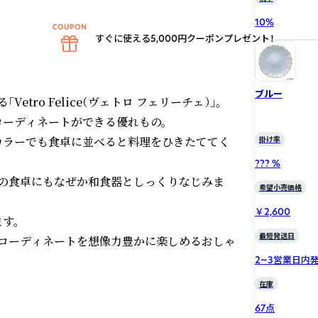
10
%
すぐに使える5,000円クーポンプレゼント！
ブルー
ro Felice（ヴェトロ フェリーチェ）」。

ーディネートができる優れもの。

カラーでも食卓に並べると料理をひきたててく
掛け率
??? %
の食卓にもなぜか和食器としっくりなじみま
希望小売価格
￥2,600
。

最短発送日
コーディネートを想像力豊かに楽しめるおしゃ
2~3営業日内
在庫
67点