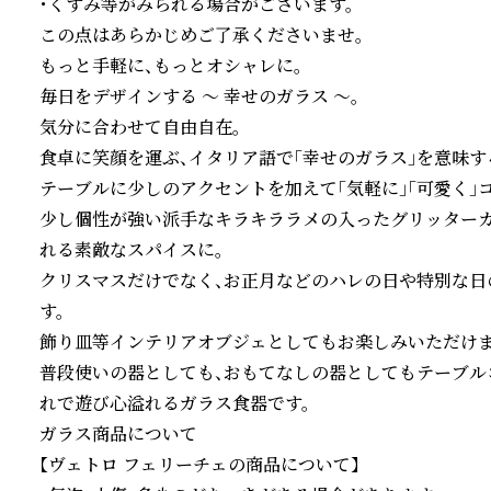
・くすみ等がみられる場合がございます。

この点はあらかじめご了承くださいませ。

もっと手軽に、もっとオシャレに。

毎日をデザインする ～ 幸せのガラス ～。

気分に合わせて自由自在。

食卓に笑顔を運ぶ、イタリア語で「幸せのガラス」を意味する「Vet
テーブルに少しのアクセントを加えて「気軽に」「可愛く」コ
少し個性が強い派手なキラキララメの入ったグリッター
れる素敵なスパイスに。

クリスマスだけでなく、お正月などのハレの日や特別な日
す。

飾り皿等インテリアオブジェとしてもお楽しみいただけます
普段使いの器としても、おもてなしの器としてもテーブル
れで遊び心溢れるガラス食器です。

ガラス商品について

【ヴェトロ フェリーチェの商品について】
