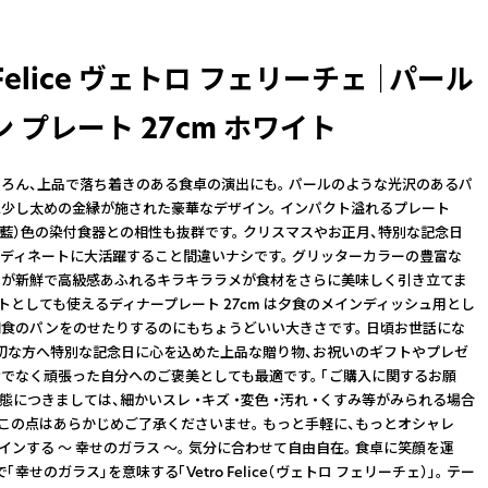
o Felice ヴェトロ フェリーチェ ｜パール
 プレート 27cm ホワイト
ろん、上品で落ち着きのある食卓の演出にも。 パールのような光沢のあるパ
少し太めの金縁が施された豪華なデザイン。 インパクト溢れるプレート
 青（藍）色の染付食器との相性も抜群です。 クリスマスやお正月、特別な記念日
ディネートに大活躍すること間違いナシです。 グリッターカラーの豊富な
ンが新鮮で高級感あふれるキラキララメが食材をさらに美味しく引き立てま
ートとしても使えるディナープレート 27cm は夕食のメインディッシュ用とし
食のパンをのせたりするのにもちょうどいい大きさです。 日頃お世話にな
切な方へ特別な記念日に心を込めた上品な贈り物、お祝いのギフトやプレゼ
でなく頑張った自分へのご褒美としても最適です。 「ご購入に関するお願
状態につきましては、細かいスレ ・キズ ・変色 ・汚れ ・くすみ等がみられる場合
 この点はあらかじめご了承くださいませ。 もっと手軽に、もっとオシャレ
ザインする ～ 幸せのガラス ～。 気分に合わせて自由自在。 食卓に笑顔を運
「幸せのガラス」を意味する「Vetro Felice（ヴェトロ フェリーチェ）」。 テー