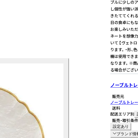
ブルに少しのア
し個性が強い
きたててくれる
日の食卓にもな
お楽しみいただ
ネートを想像力
いて 【ヴェト
ります。 ・形
機は使用できま
なります。 ※
る場合がござい
ノーブルトレ
販売元
ノーブルトレ
送料
配送エリア別
販売・取引条
設定あり
ブランド情