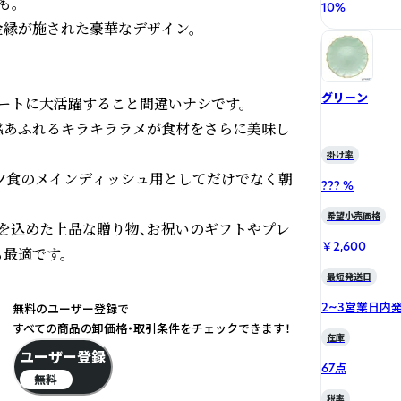
。

10
%
縁が施された豪華なデザイン。

グリーン
ートに大活躍すること間違いナシです。

感あふれるキラキララメが食材をさらに美味し
掛け率
は夕食のメインディッシュ用としてだけでなく朝
??? %
希望小売価格
を込めた上品な贈り物、お祝いのギフトやプレ
￥2,600
適です。

最短発送日
2~3営業日内
無料のユーザー登録で
すべての商品の卸価格・取引条件をチェックできます！
在庫
ユーザー登録
67点
無料
税率