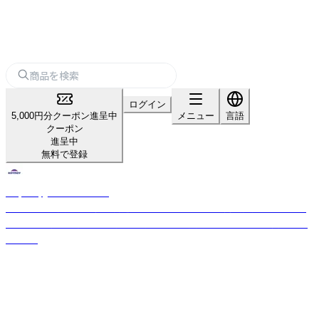
ログイン
5,000円分クーポン進呈中
メニュー
言語
クーポン
進呈中
無料で登録
Raymay_home＆office
「パーソナル文具の新価値創造」をスローガンのもと、商品開発を行ってお
ります。 お客様の開業や集客をサポートする文房具を幅広く取り揃えてお
ります。