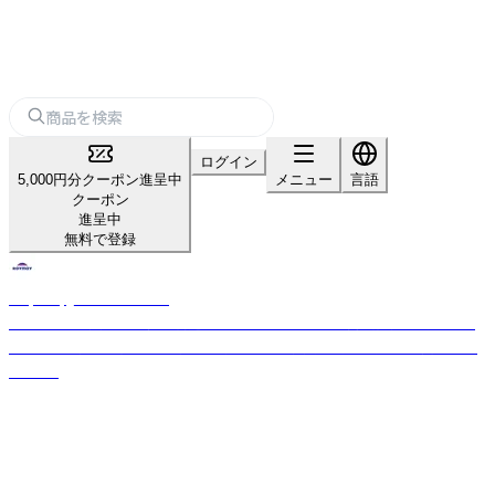
ログイン
5,000円分クーポン進呈中
メニュー
言語
クーポン
進呈中
無料で登録
Raymay_home＆office
「パーソナル文具の新価値創造」をスローガンのもと、商品開発を行ってお
ります。 お客様の開業や集客をサポートする文房具を幅広く取り揃えてお
ります。