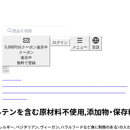
ログイン
5,000円分クーポン進呈中
メニュー
言語
クーポン
進呈中
無料で登録
三ツ星ラテ
腸活ユーザーのフィードバックから生まれた、美味しい、美容・健康、腸活＋
毎日ドリンクをキーワードに、「ちょっと贅沢なおうちカフェ」をコンセプ
トで商品開発。
グルテンを含む原材料不使用,添加物・保存
ィ（＝アレルギー、ベジタリアン、ヴィーガン、ハラルフードなど食に制限のある