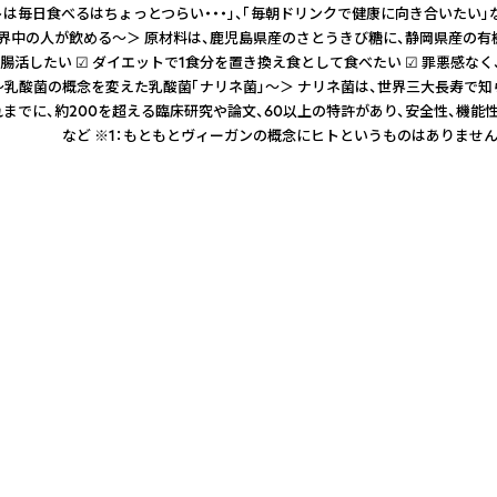
トは毎日食べるはちょっとつらい・・・」、「毎朝ドリンクで健康に向き合いたい
飲める～＞ 原材料は、鹿児島県産のさとうきび糖に、静岡県産の有機茶葉や長崎
活したい ☑ ダイエットで1食分を置き換え食として食べたい ☑ 罪悪感なく、
g ＜☆☆☆健康！～乳酸菌の概念を変えた乳酸菌「ナリネ菌」～＞ ナリネ菌は、
でに、約200を超える臨床研究や論文、60以上の特許があり、安全性、機能性
軽減 など ※1：もともとヴィーガンの概念にヒトというものはありません