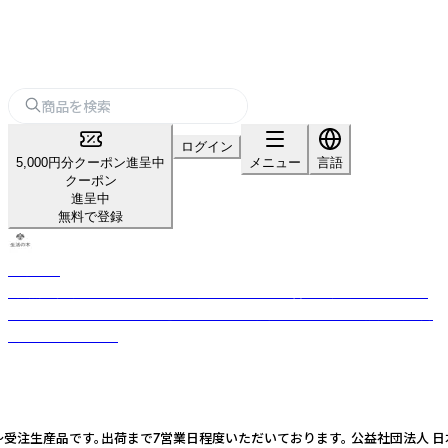
ログイン
5,000円分クーポン進呈中
メニュー
言語
クーポン
進呈中
無料で登録
生活の木
「自然」「健康」「楽しさ」のある生活を日本に提案・普及し続けてきた、ライ
フスタイルカンパニー。 厳選したハーブや精油などをもとに品質の高い商
品をお届けします。
ml～受注生産品です。出荷まで7営業日程度いただいております。 公益社団法人