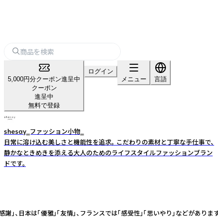
ログイン
5,000円分クーポン進呈中
メニュー
言語
クーポン
進呈中
無料で登録
shesay‗ファッション小物‗
日常に溶け込む美しさと機能性を追求。 こだわりの素材と丁寧な手仕事で、
静かなときめきを添える大人のためのライフスタイルファッションブラン
ドです。
感謝」、日本は「優雅」「友情」、フランスでは「感受性」「思いやり」などがあ