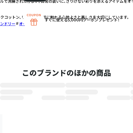
プルで洗練された佇まい。日常の装いに、さりげない彩りを添えるアイテムをオ
クコットン、リネンなど、肌に触れる心地よさと美しさを大切にしています。
すぐに使える5,000円クーポンプレゼント！
ンドリー
オーガニック
このブランドのほかの商品