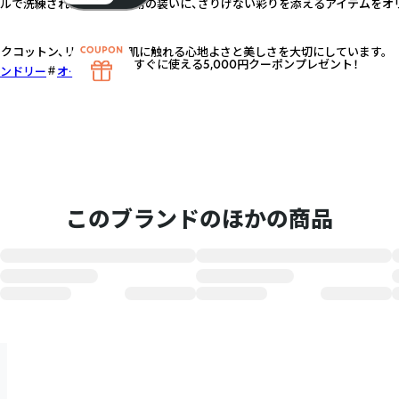
プルで洗練された佇まい。日常の装いに、さりげない彩りを添えるアイテムをオ
クコットン、リネンなど、肌に触れる心地よさと美しさを大切にしています。
すぐに使える5,000円クーポンプレゼント！
ンドリー
オーガニック
このブランドのほかの商品