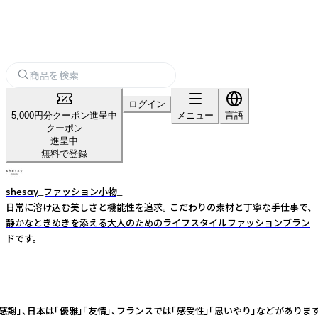
ログイン
5,000円分クーポン進呈中
メニュー
言語
クーポン
進呈中
無料で登録
shesay‗ファッション小物‗
日常に溶け込む美しさと機能性を追求。 こだわりの素材と丁寧な手仕事で、
静かなときめきを添える大人のためのライフスタイルファッションブラン
ドです。
感謝」、日本は「優雅」「友情」、フランスでは「感受性」「思いやり」などがあ