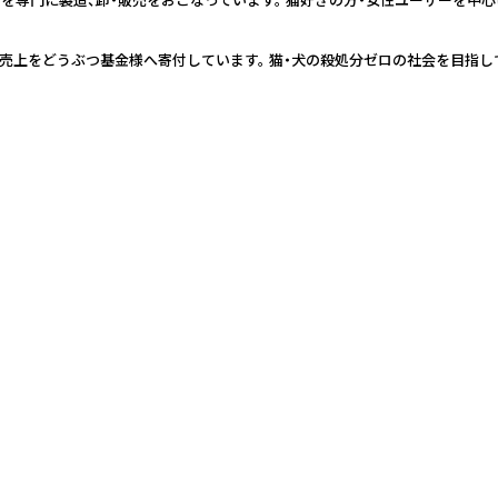
を専門に製造、卸・販売をおこなっています。 猫好きの方・女性ユーザーを中
部売上をどうぶつ基金様へ寄付しています。 猫・犬の殺処分ゼロの社会を目指し