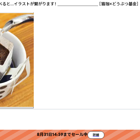
ラストが繋がります！ ＿＿＿＿＿＿＿＿＿＿ ［猫珈×どうぶつ基金］ KURO
8月31日14:59までセール中
詳細