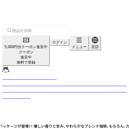
ログイン
5,000円分クーポン進呈中
メニュー
言語
クーポン
進呈中
無料で登録
猫珈 デカフェコーヒー・チョコ
猫好きさんにはたまらにゃい♪ 猫の水彩イラストがかわいいカフェインレ
スコーヒーとチョコ。 自分用にも、プチギフトにもオススメ。 売上の一部を
寄付しています。
ヶ入パッケージが登場！！ 優しい香りと甘み、やわらかなブレンド珈琲。もちろ