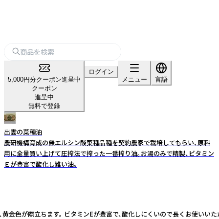
ログイン
5,000円分クーポン進呈中
メニュー
言語
クーポン
進呈中
無料で登録
出雲の菜種油
農研機構育成の無エルシン酸菜種品種を契約農家で栽培してもらい、原料
用に全量買い上げて圧搾法で搾った一番搾り油。お湯のみで精製、ビタミン
Ｅが豊富で酸化し難い油。
黄金色が際立ちます。 ビタミンEが豊富で、酸化しにくいので長くお使いいただ