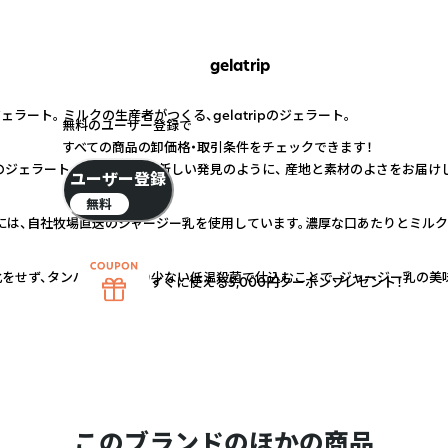
gelatrip
ラート。 ミルクの生産者がつくる、gelatripのジェラート。
無料のユーザー登録で
すべての商品の卸価格・取引条件をチェックできます！
ripのジェラート。 旅先で出会う新しい発見のように、 産地と素材のよさをお届け
ユーザー登録
無料
には、自社牧場直送のジャージー乳を使用しています。濃厚な口あたりとミルク
の均質化をせず、タンパク質変性の少ない低温殺菌で仕込むことで、ジャージー乳の
すぐに使える5,000円クーポンプレゼント！
このブランドのほかの商品