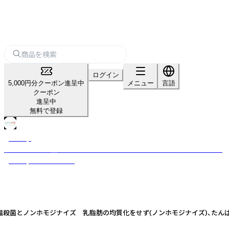
ログイン
5,000円分クーポン進呈中
メニュー
言語
クーポン
進呈中
無料で登録
gelatrip
牧場ミルクと一緒に、産地をめぐるジェラート。 ミルクの生産者がつくる、
gelatripのジェラート。
低温殺菌とノンホモジナイズ 乳脂肪の均質化をせず(ノンホモジナイズ)、たん