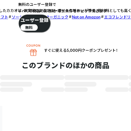
無料のユーザー登録で
したカカオは、果実味のあるフルーティーな味わいが特長。原材料としても高く
すべての商品の卸価格・取引条件をチェックできます！
ラフト
ソーシャルグッド
オーガニック
Not on Amazon
エコフレンドリ
ユーザー登録
無料
すぐに使える5,000円クーポンプレゼント！
このブランドのほかの商品