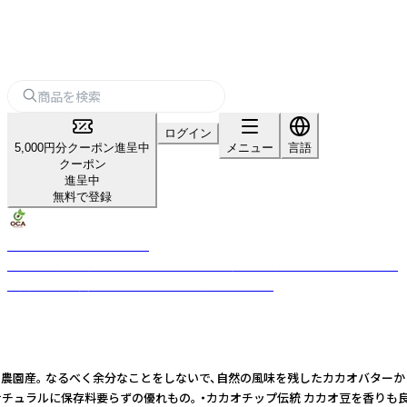
ログイン
5,000円分クーポン進呈中
メニュー
言語
クーポン
進呈中
無料で登録
OCA Cacao & Chocolate
ベトナム自社農園のオーガニックカカオを起点に、栽培から加工まで一貫。
自然と人に誠実なチョコレートを届けるブランド。
の農園産。 なるべく余分なことをしないで、自然の風味を残したカカオバター
ナチュラルに保存料要らずの優れもの。 ・カカオチップ伝統 カカオ豆を香り