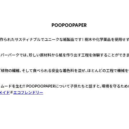
POOPOOPAPER
から作られたサスティナブルでユニークな紙製品です！ 樹木や化学薬品を使用せ
パーパークでは、珍しい原材料から紙を作り出す工程を体験することができま
植物の繊維、そして食べられる安全な着色料を混ぜ、ほとんどの工程で機械を
ードを生む!! POOPOOPAPERについて子供たちと話すと、環境を守るた
メイド
エコフレンドリー