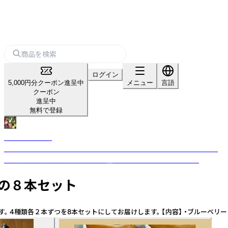
ログイン
5,000円分クーポン進呈中
メニュー
言語
クーポン
進呈中
無料で登録
HOEI KITCHEN
厳選素材を丁寧に搾るコールドプレスジュースと、上質なホエイを使用し
た一杯で、内側から美と健やかさを整えるウェルネスブランドです
の８本セット
類各２本ずつを8本セットにしてお届けします。 【内容】 ・ブルーベリー＆り