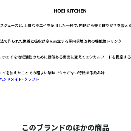
HOEI KITCHEN
スジュースと、上質なホエイを使用した一杯で、内側から美と健やかさを整え
法で作られた栄養と吸収効率を両立する腸内環境改善の機能性ドリンク
、ホエイを地域活性のために価値ある商品に変えてエシカルフードを提案する
エイを加えたことでの程よい酸味でクセがない特徴ある飲み味
ハンドメイド・クラフト
このブランドのほかの商品