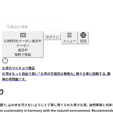
ログイン
5,000円分クーポン進呈中
メニュー
言語
クーポン
進呈中
無料で登録
お茶のマルキョウ商店
お茶はもっと自由で良い 「お茶の可能性は無限大」 様々な事に挑戦する、静
岡の茶問屋です。
り
。 自然環境と共存して持続可能な栽培を続けています。 苦味も味わいたい方におすすめです。 S
lute the mountain water. The tea is grown sustainably in h