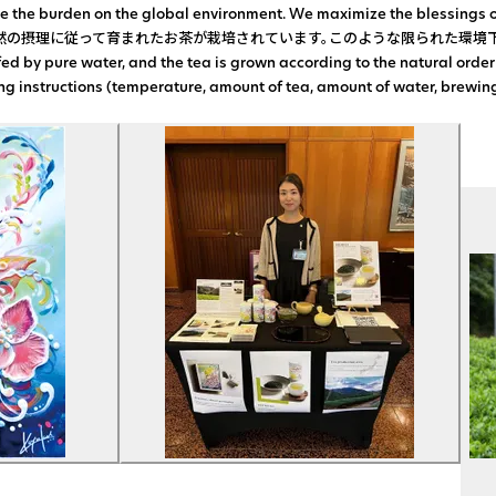
the burden on the global environment. We maximize the blessi
た環境下で育まれた茶葉は、大変希少性が高いと評価されています。 Production are
e mountains are fed by pure water, and the tea is grown accordin
of water, brewing time, number of brews possible, etc.) 