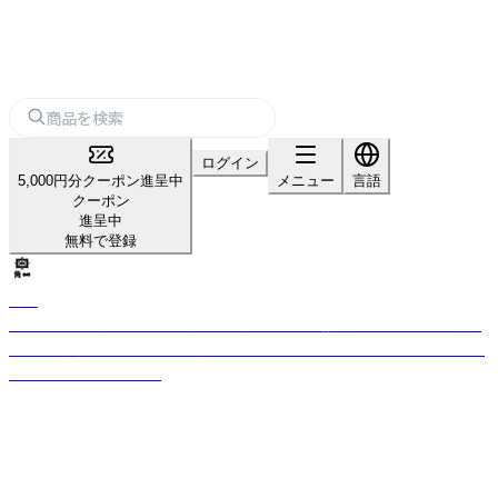
ログイン
5,000円分クーポン進呈中
メニュー
言語
クーポン
進呈中
無料で登録
角一
明治二十三年創業、130年を超える飛騨高山の味噌醤油メーカーです。創業
当時から変わらず、木桶手仕込みで製品をつくり続けています。他で再現で
きない格別の調味料を。