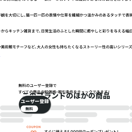
界観を大切にし、猫一匹一匹の表情や仕草を繊細かつ温かみのあるタッチで表
ーからキッチン雑貨まで、日常生活のふとした瞬間に癒やしと彩りを与える幅
や美術館モチーフなど、大人の女性も持ちたくなるストーリー性の高いシリー
く
無料のユーザー登録で
すべての商品の卸価格・取引条件をチェックできます！
このブランドのほかの商品
ユーザー登録
無料
すぐに使える5,000円クーポンプレゼント！