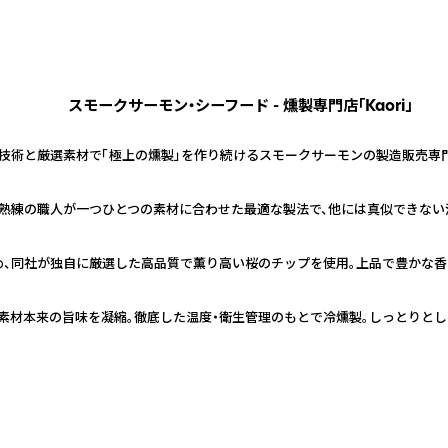
スモークサーモン・シーフード - 燻製専門店「Kaori」
技術と厳選素材で「極上の燻製」を作り続けるスモークサーモンの製造販売専
熟練の職人が一つひとつの素材に合わせた最適な製法で、他には真似できない
、同社が独自に厳選した高品質で薫り高い桜のチップを使用。上品で豊かな香
素材本来の旨味を凝縮。徹底した温度・衛生管理のもとで冷燻製。しっとりとし