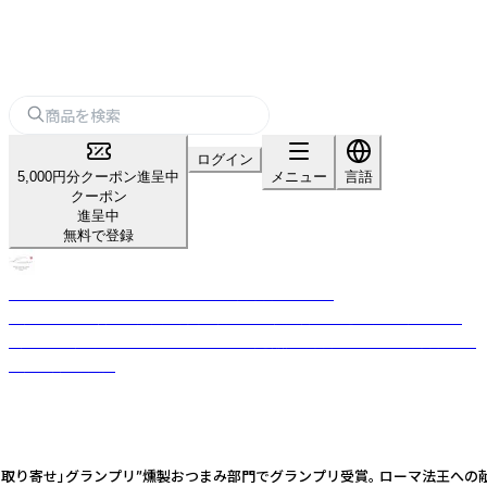
ログイン
5,000円分クーポン進呈中
メニュー
言語
クーポン
進呈中
無料で登録
スモークサーモン・シーフード - 燻製専門店「Kaori」
大阪で半世紀以上の歴史を持ち、職人の伝統技術と厳選素材で「極上の燻
製」を作り続けるスモークサーモンの製造販売専門店。ホテルや専門店への
直売、卸売を展開
り寄せ」グランプリ”燻製おつまみ部門でグランプリ受賞。 ローマ法王への献上品にも