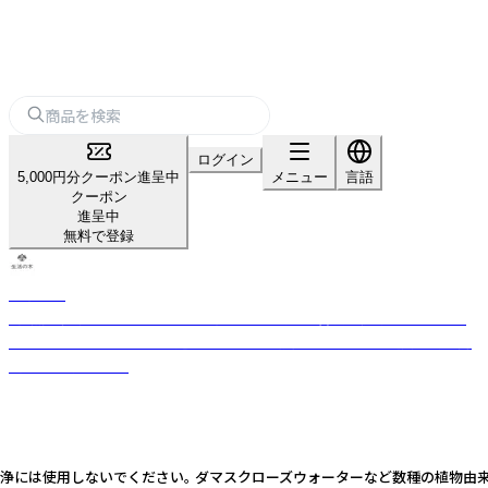
ログイン
5,000円分クーポン進呈中
メニュー
言語
クーポン
進呈中
無料で登録
生活の木
「自然」「健康」「楽しさ」のある生活を日本に提案・普及し続けてきた、ライ
フスタイルカンパニー。 厳選したハーブや精油などをもとに品質の高い商
品をお届けします。
には使用しないでください。 ダマスクローズウォーターなど数種の植物由来保湿