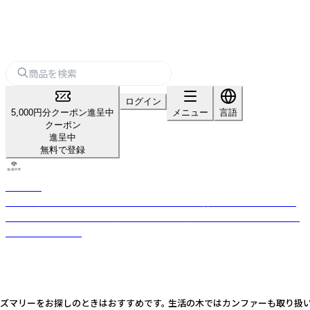
ログイン
5,000円分クーポン進呈中
メニュー
言語
クーポン
進呈中
無料で登録
生活の木
「自然」「健康」「楽しさ」のある生活を日本に提案・普及し続けてきた、ライ
フスタイルカンパニー。 厳選したハーブや精油などをもとに品質の高い商
品をお届けします。
ーズマリーをお探しのときはおすすめです。 生活の木ではカンファーも取り扱