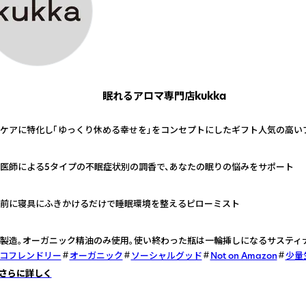
眠れるアロマ専門店kukka
ケアに特化し「ゆっくり休める幸せを」をコンセプトにしたギフト人気の高い
医師による5タイプの不眠症状別の調香で、あなたの眠りの悩みをサポート
前に寝具にふきかけるだけで睡眠環境を整えるピローミスト
製造。オーガニック精油のみ使用。使い終わった瓶は一輪挿しになるサスティ
コフレンドリー
オーガニック
ソーシャルグッド
Not on Amazon
少量
さらに詳しく