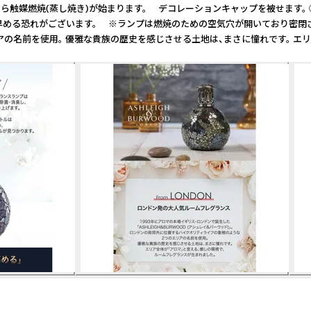
たら触媒燃焼(蒸し焼き)が始まります。 デコレーションキャップを被せます
る恐れがございます。 ※ランプは燃焼のための空気穴が開いており密閉されて
ような2つのエリアの名前を使用。 優雅な貴族の歴史を感じさせる土地は、まさに憧