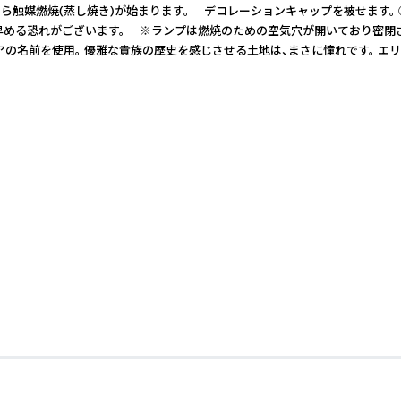
たら触媒燃焼(蒸し焼き)が始まります。 デコレーションキャップを被せます
る恐れがございます。 ※ランプは燃焼のための空気穴が開いており密閉されて
ような2つのエリアの名前を使用。 優雅な貴族の歴史を感じさせる土地は、まさに憧