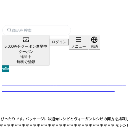
ログイン
5,000円分クーポン進呈中
メニュー
言語
クーポン
進呈中
無料で登録
Creative Nature
14大アレルゲンを排除した、自然素材と地球環境にも配慮する「疑いなく美
味しい」フリーフロム食品。「食べられない」を、「自由に楽しめる」へ。
ぴったりです。 パッケージには通常レシピとヴィーガンレシピの両方を掲載して
＊＊＊＊＊＊＊＊＊＊＊＊＊＊＊＊＊＊＊＊＊＊ ≪レシピ≫ 【通常タイプ】追加す