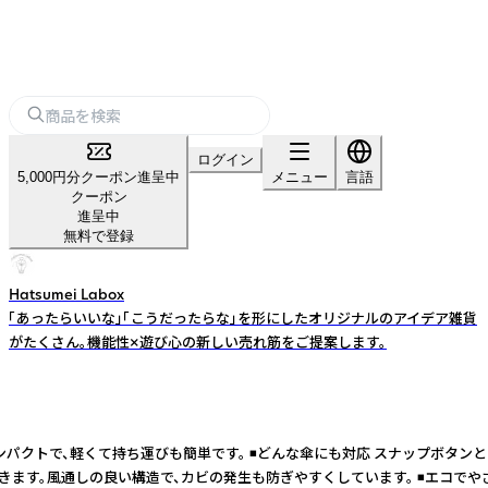
ログイン
5,000円分クーポン進呈中
メニュー
言語
クーポン
進呈中
無料で登録
Hatsumei Labox
「あったらいいな」「こうだったらな」を形にしたオリジナルのアイデア雑貨
がたくさん。機能性×遊び心の新しい売れ筋をご提案します。
パクトで、軽くて持ち運びも簡単です。 ◾️どんな傘にも対応 スナップボタ
す。風通しの良い構造で、カビの発生も防ぎやすくしています。 ◾️エコでやさ