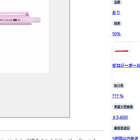
在庫
あり
税率
10
%
ゼロジーボール1
掛け率
??? %
希望小売価格
￥3,600
最短発送日
1週間以内発送