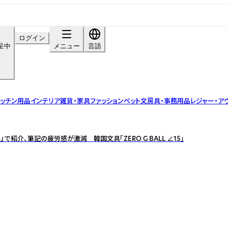
ログイン
呈中
メニュー
言語
ッチン用品
インテリア雑貨・家具
ファッション
ペット
文房具・事務用品
レジャー・ア
で紹介、筆記の疲労感が激減 韓国文具「ZERO G BALL ∠15」