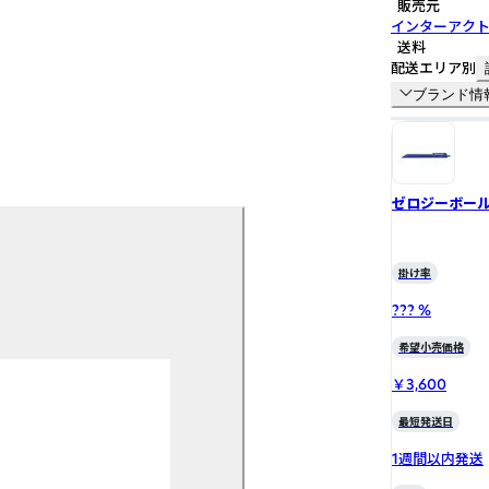
販売元
インターアク
送料
配送エリア別
ブランド情
ゼロジーボール1
掛け率
??? %
希望小売価格
￥3,600
最短発送日
1週間以内発送