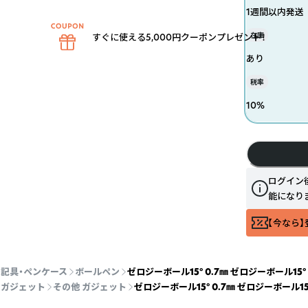
1週間以内発送
在庫
すぐに使える5,000円クーポンプレゼント！
あり
税率
10
%
ログイン
能になり
【今なら】
記具・ペンケース
ボールペン
ゼロジーボール15° 0.7㎜ ゼロジーボール15
ガジェット
その他 ガジェット
ゼロジーボール15° 0.7㎜ ゼロジーボール1