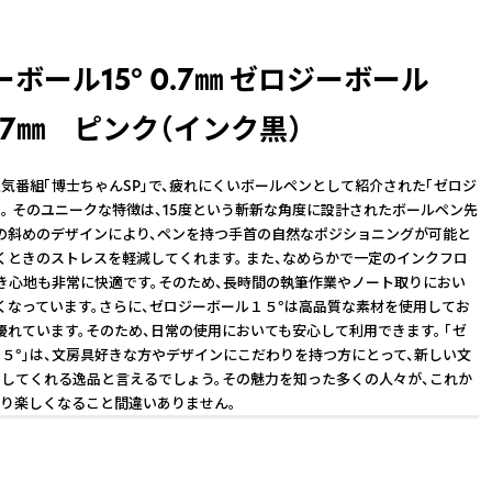
ボール15° 0.7㎜ ゼロジーボール
0.7㎜ ピンク（インク黒）
気番組「博士ちゃんSP」で、疲れにくいボールペンとして紹介された「ゼロジ
」。 そのユニークな特徴は、15度という斬新な角度に設計されたボールペン先
の斜めのデザインにより、ペンを持つ手首の自然なポジショニングが可能と
くときのストレスを軽減してくれます。 また、なめらかで一定のインクフロ
き心地も非常に快適です。そのため、長時間の執筆作業やノート取りにおい
くなっています。さらに、ゼロジーボール１５°は高品質な素材を使用してお
優れています。そのため、日常の使用においても安心して利用できます。 「ゼ
５°」は、文房具好きな方やデザインにこだわりを持つ方にとって、新しい文
してくれる逸品と言えるでしょう。その魅力を知った多くの人々が、これか
り楽しくなること間違いありません。