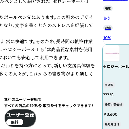
ールペンとして紹介された「ゼロジーボール１
在庫
れたボールペン先にあります。この斜めのデザイ
あり
となり、文字を書くときのストレスを軽減して
税率
10
%
も非常に快適です。そのため、長時間の執筆作業
に、ゼロジーボール１５°は高品質な素材を使用
においても安心して利用できます。

こだわりを持つ方にとって、新しい文房具体験を
ゼロジーボール1
多くの人々が、これからの書き物がより楽しく
掛け率
??? %
無料のユーザー登録で
希望小売価格
すべての商品の卸価格・取引条件をチェックできます！
ユーザー登録
￥3,600
無料
最短発送日