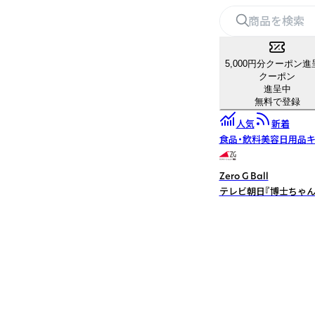
5,000円分クーポン進
クーポン
進呈中
無料で登録
人気
新着
食品・飲料
美容
日用品
キ
Zero G Ball
テレビ朝日『博士ちゃん』