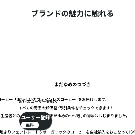
ブランドの魅力に触れる
まだゆめのつづき
コーヒー」「おいしいカフェインレスコーヒー」をお届けします。
無料のユーザー登録で
すべての商品の卸価格・取引条件をチェックできます！
た生産者との出合いによって「まだゆめのつづき」の物語ははじまりました。
ユーザー登録
無料
地よりフェアトレード＆オーガニックのコーヒーを自社輸入をおこなって13