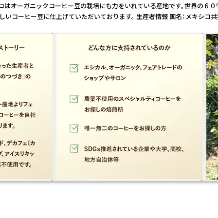
コはオーガニックコーヒー豆の栽培にも力をいれている産地です。世界の６０％
豆に仕上げていただいております。 生産者情報 国名：メキシコ共和国 地域：チ