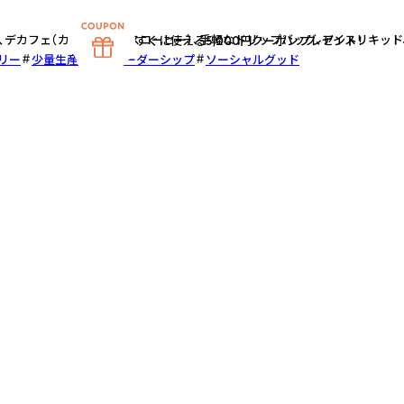
、デカフェ（カフェインレスコーヒー）、手軽なドリップバッグ、アイスリキッド
すぐに使える5,000円クーポンプレゼント！
リー
少量生産
女性リーダーシップ
ソーシャルグッド