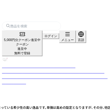
ログイン
5,000円分クーポン進呈中
メニュー
言語
クーポン
進呈中
無料で登録
スモークサーモン・シーフード - 燻製専門店「Kaori」
大阪で半世紀以上の歴史を持ち、職人の伝統技術と厳選素材で「極上の燻
製」を作り続けるスモークサーモンの製造販売専門店。ホテルや専門店への
直売、卸売を展開
なっている希少性の高い逸品です。単価は高めの設定となりますが、その分、他店