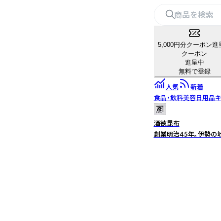
5,000円分クーポン進
クーポン
進呈中
無料で登録
人気
新着
食品・飲料
美容
日用品
キ
酒徳昆布
創業明治45年。伊勢