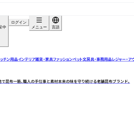
ログイン
呈中
メニュー
言語
ッチン用品
インテリア雑貨・家具
ファッション
ペット
文房具・事務用品
レジャー・ア
の地で昆布一筋、職人の手仕事と素材本来の味を守り続ける老舗昆布ブランド。