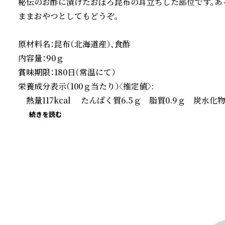
秘伝のお酢に漬けたおぼろ昆布の耳立ちした部位です。あ
ままおやつとしてもどうぞ。

原材料名：昆布（北海道産）、食酢

内容量：90ｇ

賞味期限：180日（常温にて）

栄養成分表示（100ｇ当たり）〈推定値〉:

　熱量117kcal　 たんぱく質6.5ｇ　脂質0.9ｇ　炭水化物
続きを読む