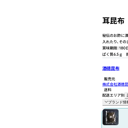
耳昆布
秘伝のお酢に漬
入れたり、その
賞味期限：180
ぱく質6.5ｇ 
酒徳昆布
販売元
株式会社酒徳
送料
配送エリア別
ブランド情