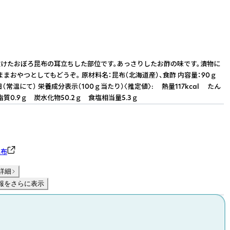
けたおぼろ昆布の耳立ちした部位です。あっさりしたお酢の味です。漬物に
ままおやつとしてもどうぞ。 原材料名：昆布（北海道産）、食酢 内容量：90ｇ
日（常温にて） 栄養成分表示（100ｇ当たり）〈推定値〉: 熱量117kcal たん
脂質0.9ｇ 炭水化物50.2ｇ 食塩相当量5.3ｇ
昆布
詳細
報をさらに表示