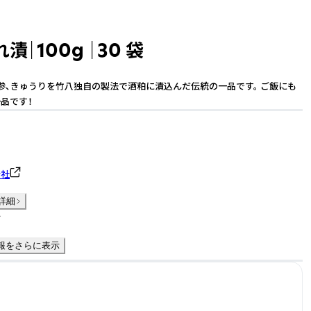
漬｜100g ｜30 袋
参、きゅうりを竹八独自の製法で酒粕に漬込んだ伝統の一品です。 ご飯にも
品です！
会社
詳細
件
報をさらに表示