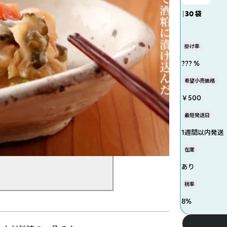
｜30 袋
掛け率
??? %
希望小売価格
￥500
最短発送日
1週間以内発送
在庫
あり
税率
8
%