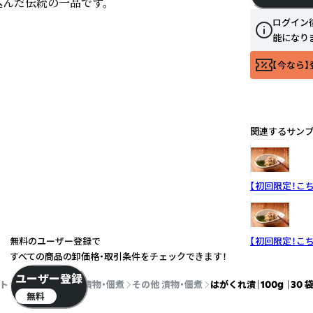
んだ伝統の一品です。

ログイン
能になり
【今なら】
関連するサン
【初回限定！こ
無料のユーザー登録で
【初回限定！こ
すべての商品の卸価格・取引条件をチェックできます！
ユーザー登録
トップ
食品・飲料
漬物・佃煮
その他 漬物・佃煮
はがくれ漬｜100g ｜30 
無料