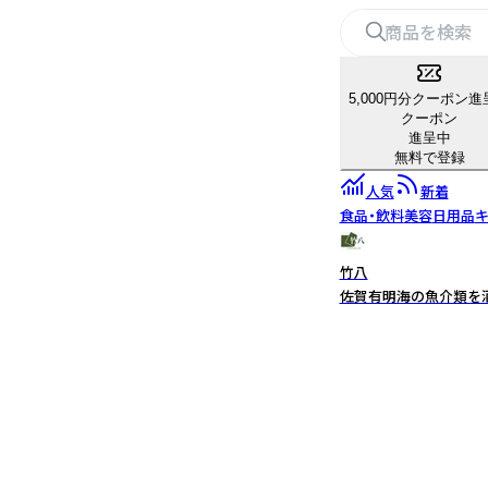
5,000円分クーポン進
クーポン
進呈中
無料で登録
人気
新着
食品・飲料
美容
日用品
キ
竹八
佐賀有明海の魚介類を