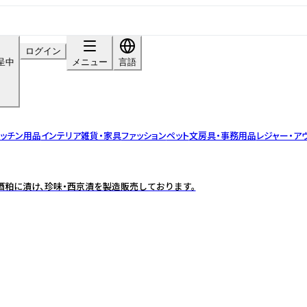
ログイン
呈中
メニュー
言語
ッチン用品
インテリア雑貨・家具
ファッション
ペット
文房具・事務用品
レジャー・ア
酒粕に漬け、珍味・西京漬を製造販売しております。