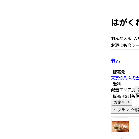
はがくれ
刻んだ大根、人
お酒にも合う一
竹八
販売元
東京竹八株式
送料
配送エリア別
販売・取引条
設定あり
ブランド情