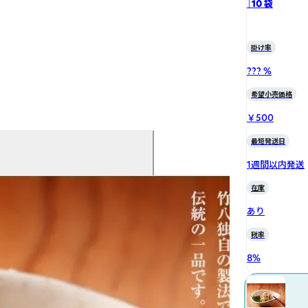
｜10 袋
掛け率
??? %
希望小売価格
￥500
最短発送日
1週間以内発送
在庫
あり
税率
8
%