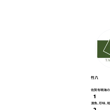
竹八
佐賀有明海の
1
漬魚、珍味、
2