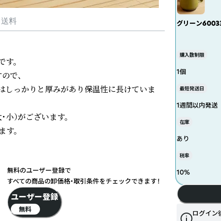
・送料
グリーン6003
購入数制限
す。

1個
で、

はしっかりと厚みがあり保温性に長けていま
最短発送日
1週間以内発送
小）がございます。　

在庫
す。

あり
税率
無料のユーザー登録で
10
%
すべての商品の卸価格・取引条件をチェックできます！
ユーザー登録
無料
ログイン