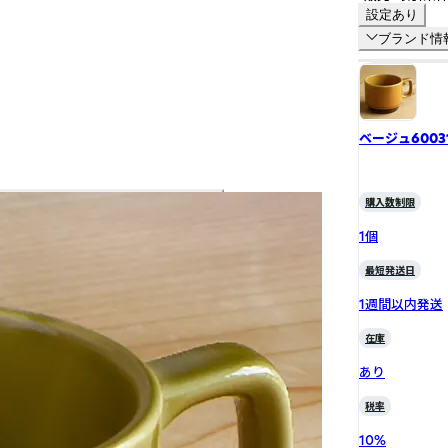
設定あり
ブランド情
ベージュ6003
購入数制限
1個
最短発送日
1週間以内発送
在庫
あり
税率
10
%