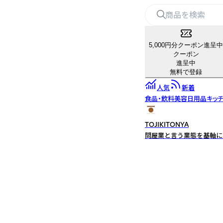
5,000円分クーポン進呈中
クーポン
進呈中
無料で登録
人気
新着
食品・飲料
美容
日用品
キッ
TOJIKITONYA
問屋業と言う業態を基軸に