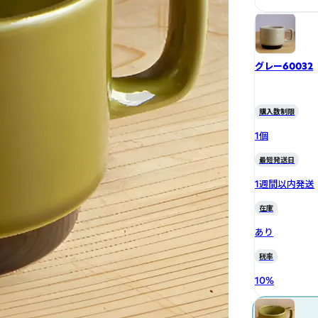
グレー60032
購入数制限
1個
最短発送日
1週間以内発送
在庫
あり
税率
10
%