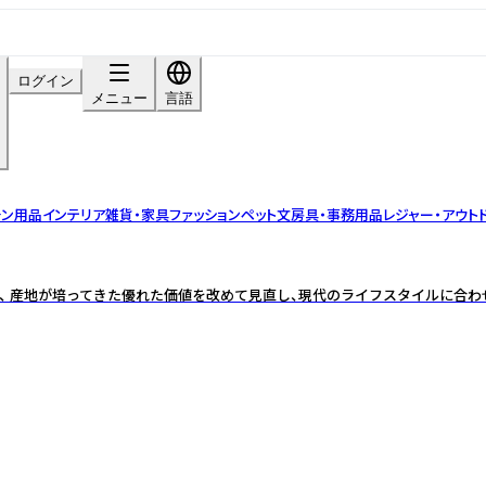
ログイン
メニュー
言語
チン用品
インテリア雑貨・家具
ファッション
ペット
文房具・事務用品
レジャー・アウト
、 産地が培ってきた優れた価値を改めて見直し、現代のライフスタイルに合わ